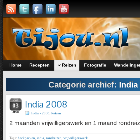
Home
Recepten
Reizen
Fotografie
Wandelinge
Categorie archief:
India
JUN
India 2008
03
2008
India - 2008
,
Reizen
2 maanden vrijwilligerswerk en 1 maand rondreiz
Tags:
backpacken
,
india
,
rondreizen
,
vrijwilligerswerk