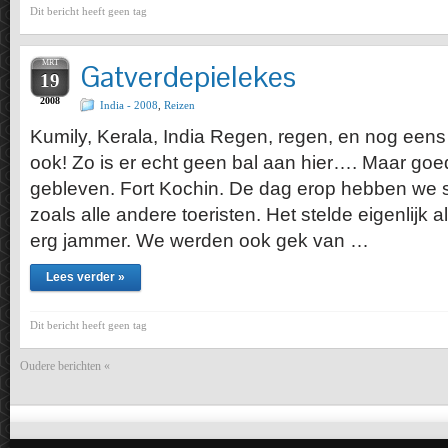
Dit bericht heeft geen tag
MRT
Gatverdepielekes
19
2008
India - 2008
,
Reizen
Kumily, Kerala, India Regen, regen, en nog ee
ook! Zo is er echt geen bal aan hier…. Maar goe
gebleven. Fort Kochin. De dag erop hebben we 
zoals alle andere toeristen. Het stelde eigenlijk a
erg jammer. We werden ook gek van …
Lees verder »
Dit bericht heeft geen tag
Oudere berichten «