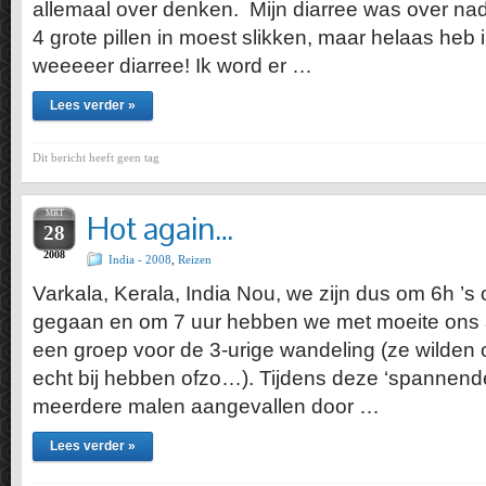
allemaal over denken. Mijn diarree was over nad
4 grote pillen in moest slikken, maar helaas heb 
weeeeer diarree! Ik word er …
Lees verder »
Dit bericht heeft geen tag
MRT
Hot again…
28
2008
India - 2008
,
Reizen
Varkala, Kerala, India Nou, we zijn dus om 6h ’s 
gegaan en om 7 uur hebben we met moeite ons a
een groep voor de 3-urige wandeling (ze wilden on
echt bij hebben ofzo…). Tijdens deze ‘spannende
meerdere malen aangevallen door …
Lees verder »