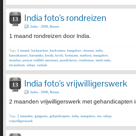
APR
India foto’s rondreizen
13
2008
India - 2008
,
Reizen
1 maand rondreizen door India.
Tags:
1 maand
,
backpacken
,
backwaters
,
bangalore
,
chennai
,
india
,
kanyakumari
,
karnataka
,
kerala
,
kochi
,
kottayam
,
madurai
,
mangalore
,
mumbai
,
periyar wildlife sanctuary
,
pondicherry
,
rondreizen
,
tamil nadu
,
trivandrum
,
udupi
,
varkala
APR
India foto’s vrijwilligerswerk
13
2008
India - 2008
,
Reizen
2 maanden vrijwilligerswerk met gehandicapten i
Tags:
2 maanden
,
gastgezin
,
gehandicapten
,
india
,
mangalore
,
siw
,
udupi
,
vrijwilligerswerk
APR