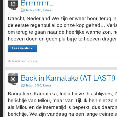
Brrrrrrrrr…
12
2008
India - 2008
,
Reizen
Utrecht, Nederland We zijn er weer hoor, terug 
de eerste regenbui al op onze kop gehad… Verla
om terug te gaan naar de heerlijke warme zon, no
hoeven doen en geen plu bij je te hoeven dragen
Lees verder »
Dit bericht heeft geen tag
APR
Back in Karnataka (AT LAST!)
08
2008
India - 2008
,
Reizen
Bangalore, Karnataka, India Lieve thuisblijvers,
berichtje van Milou, maar van Tijl. Ik ben niet zo’
als Milou en de internettijd is beperkt, dus daar
berichtje. We zijn vandaag na een lange treinrei