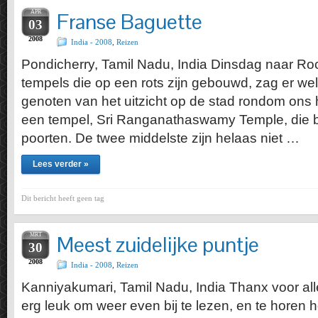
APR
Franse Baguette
03
2008
India - 2008
,
Reizen
Pondicherry, Tamil Nadu, India Dinsdag naar Ro
tempels die op een rots zijn gebouwd, zag er wel 
genoten van het uitzicht op de stad rondom ons
een tempel, Sri Ranganathaswamy Temple, die b
poorten. De twee middelste zijn helaas niet …
Lees verder »
Dit bericht heeft geen tag
MRT
Meest zuidelijke puntje
30
2008
India - 2008
,
Reizen
Kanniyakumari, Tamil Nadu, India Thanx voor alle 
erg leuk om weer even bij te lezen, en te horen