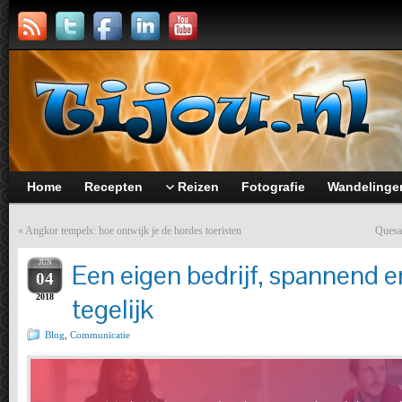
Home
Recepten
Reizen
Fotografie
Wandelinge
«
Angkor tempels: hoe ontwijk je de hordes toeristen
Quesad
JUN
Een eigen bedrijf, spannend e
04
2018
tegelijk
Blog
,
Communicatie