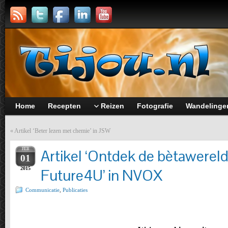
Home
Recepten
Reizen
Fotografie
Wandelinge
«
Artikel ‘Beter lezen met chemie’ in JSW
FEB
Artikel ‘Ontdek de bètawerel
01
2015
Future4U’ in NVOX
Communicatie
,
Publicaties