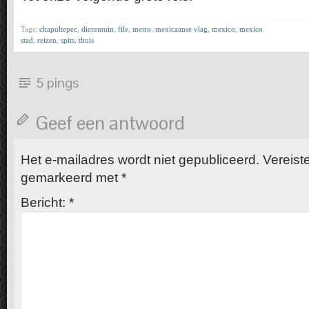
Tags:
chapultepec
,
dierentuin
,
file
,
metro
,
mexicaanse vlag
,
mexico
,
mexico
stad
,
reizen
,
spits
,
thuis
5 pings
Geef een antwoord
Het e-mailadres wordt niet gepubliceerd.
Vereiste
gemarkeerd met
*
Bericht:
*