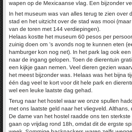
wapen op de Mexicaanse vlag. Een bijzonder ve
In het museum was van alles terug te zien over
stad en het uitzicht over de stad was mooi (maar 
van de toren met 144 verdiepingen).
Helaas kostte het museum 60 pesos per persoo
zuinig doen om ’s avonds nog te kunnen eten (
hamburger kon nog net). In het park lag ook een 
naar de ingang gelopen. Toen de dierentuin gratis
een kijkje gaan nemen. Veel dieren gezien waar
het meest bijzonder was. Helaas was het bijna t
één dag veel te kort voor dit hele park en diere
wel een leuke laatste dag gehad.
Terug naar het hostel waar we onze spullen had
met ons laatste geld naar het vliegveld. Althans,
De dame van het hostel raadde ons ten sterkste 
gaan op vrijdag rond 18h, omdat dit de ergste sp
week. Sommige backpackers waren zelfs wegge