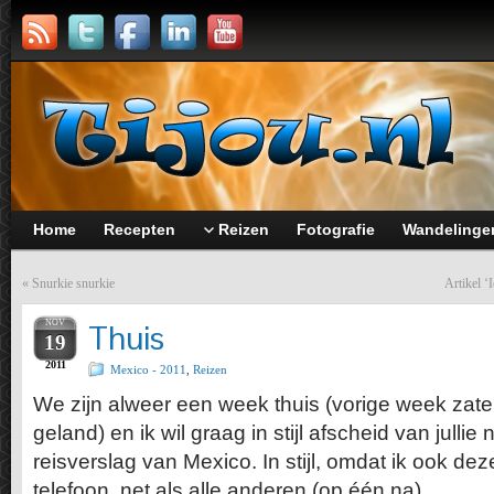
Home
Recepten
Reizen
Fotografie
Wandelinge
«
Snurkie snurkie
Artikel ‘
NOV
Thuis
19
2011
Mexico - 2011
,
Reizen
We zijn alweer een week thuis (vorige week zat
geland) en ik wil graag in stijl afscheid van jullie
reisverslag van Mexico. In stijl, omdat ik ook dez
telefoon, net als alle anderen (op één na).